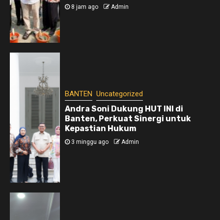
8 jam ago
Admin
BANTEN
Uncategorized
Andra Soni Dukung HUT INI di
Banten, Perkuat Sinergi untuk
Kepastian Hukum
3 minggu ago
Admin