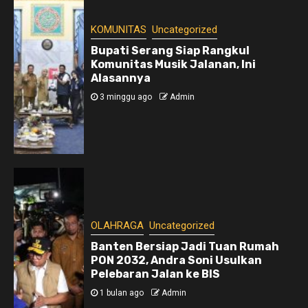
KOMUNITAS
Uncategorized
Bupati Serang Siap Rangkul
Komunitas Musik Jalanan, Ini
Alasannya
3 minggu ago
Admin
OLAHRAGA
Uncategorized
Banten Bersiap Jadi Tuan Rumah
PON 2032, Andra Soni Usulkan
Pelebaran Jalan ke BIS
1 bulan ago
Admin