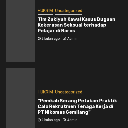
HUKRIM
Uncategorized
Tim Zakiyah Kawal Kasus Dugaan
Kekerasan Seksual terhadap
Pelajar di Baros
2 bulan ago
Admin
HUKRIM
Uncategorized
“Pemkab Serang Petakan Praktik
Calo Rekrutmen Tenaga Kerja di
PT Nikomas Gemilang”
2 bulan ago
Admin