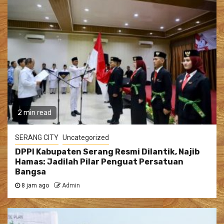
2 min read
SERANG CITY
Uncategorized
DPPI Kabupaten Serang Resmi Dilantik, Najib
Hamas: Jadilah Pilar Penguat Persatuan
Bangsa
8 jam ago
Admin