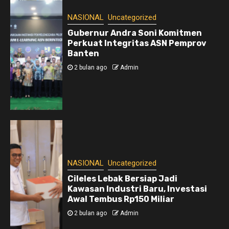
NASIONAL
Uncategorized
Gubernur Andra Soni Komitmen
Perkuat Integritas ASN Pemprov
Banten
2 bulan ago
Admin
NASIONAL
Uncategorized
Cileles Lebak Bersiap Jadi
Kawasan Industri Baru, Investasi
Awal Tembus Rp150 Miliar
2 bulan ago
Admin