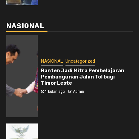
NASIONAL
NASIONAL
Uncategorized
Banten Jadi Mitra Pembelajaran
Pembangunan Jalan Tol bagi
Timor Leste
1 bulan ago
Admin