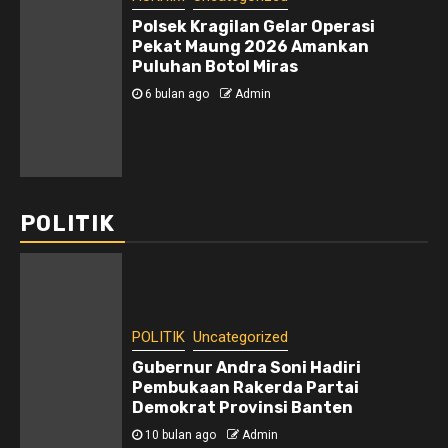
Polsek Kragilan Gelar Operasi
Pekat Maung 2026 Amankan
Puluhan Botol Miras
6 bulan ago
Admin
POLITIK
POLITIK
Uncategorized
Gubernur Andra Soni Hadiri
Pembukaan Rakerda Partai
Demokrat Provinsi Banten
10 bulan ago
Admin