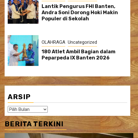
Lantik Pengurus FHI Banten,
Andra Soni Dorong Hoki Makin
Populer di Sekolah
OLAHRAGA
Uncategorized
180 Atlet Ambil Bagian dalam
Peparpeda IX Banten 2026
ARSIP
Arsip
BERITA TERKINI