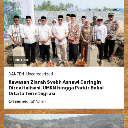
2 min read
BANTEN
Uncategorized
Kawasan Ziarah Syekh Asnawi Caringin
Direvitalisasi, UMKM hingga Parkir Bakal
Ditata Terintegrasi
8 jam ago
Admin