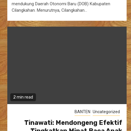
mendukung Daerah Otonomi Baru (DOB) Kabupaten
Cilangkahan. Menurutnya, Cilangkahan…
2 min read
BANTEN
Uncategorized
Tinawati: Mendongeng Efektif
Tingkatkan Minat Baca Anak