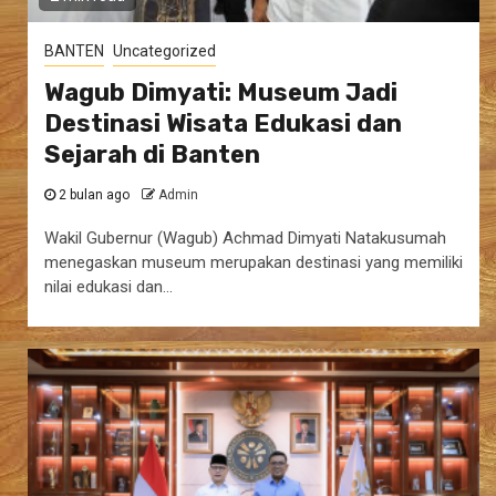
BANTEN
Uncategorized
Wagub Dimyati: Museum Jadi
Destinasi Wisata Edukasi dan
Sejarah di Banten
2 bulan ago
Admin
Wakil Gubernur (Wagub) Achmad Dimyati Natakusumah
menegaskan museum merupakan destinasi yang memiliki
nilai edukasi dan…