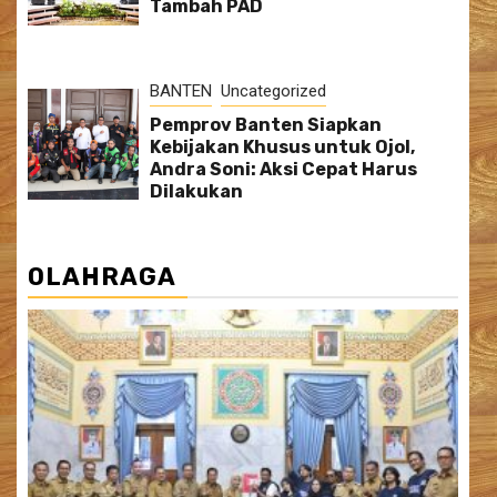
Tambah PAD
BANTEN
Uncategorized
Pemprov Banten Siapkan
Kebijakan Khusus untuk Ojol,
Andra Soni: Aksi Cepat Harus
Dilakukan
OLAHRAGA