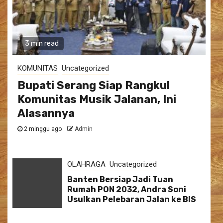
3 min read
KOMUNITAS
Uncategorized
Bupati Serang Siap Rangkul
Komunitas Musik Jalanan, Ini
Alasannya
2 minggu ago
Admin
OLAHRAGA
Uncategorized
Banten Bersiap Jadi Tuan
Rumah PON 2032, Andra Soni
Usulkan Pelebaran Jalan ke BIS