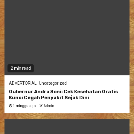
2 min read
ADVERTORIAL
Uncategorized
Gubernur Andra Soni: Cek Kesehatan Gratis
Kunci Cegah Penyakit Sejak Dini
1 minggu ago
Admin