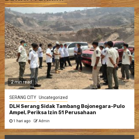
2 min read
SERANG CITY
Uncategorized
DLH Serang Sidak Tambang Bojonegara-Pulo
Ampel, Periksa Izin 51 Perusahaan
1 hari ago
Admin