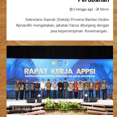
2 minggu ago
Admin
Sekretaris Daerah (Sekda) Provinsi Banten Deden
Apriandhi mengatakan, jabatan harus ditunjang dengan
jiwa kepemimpinan. Kewenangan…
3 min read