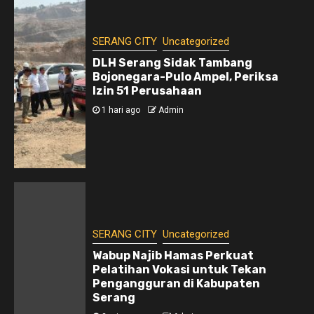
SERANG CITY
Uncategorized
DLH Serang Sidak Tambang
Bojonegara-Pulo Ampel, Periksa
Izin 51 Perusahaan
1 hari ago
Admin
SERANG CITY
Uncategorized
Wabup Najib Hamas Perkuat
Pelatihan Vokasi untuk Tekan
Pengangguran di Kabupaten
Serang