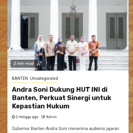
2 min read
BANTEN
Uncategorized
Andra Soni Dukung HUT INI di
Banten, Perkuat Sinergi untuk
Kepastian Hukum
2 minggu ago
Admin
Gubernur Banten Andra Soni menerima audiensi jajaran