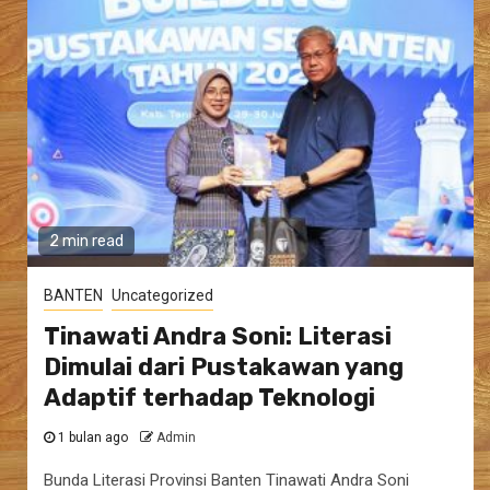
2 min read
BANTEN
Uncategorized
Tinawati Andra Soni: Literasi
Dimulai dari Pustakawan yang
Adaptif terhadap Teknologi
1 bulan ago
Admin
Bunda Literasi Provinsi Banten Tinawati Andra Soni