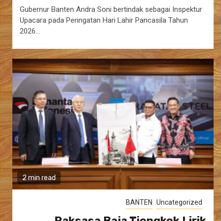
Gubernur Banten Andra Soni bertindak sebagai Inspektur
Upacara pada Peringatan Hari Lahir Pancasila Tahun
2026…
2 min read
BANTEN
Uncategorized
Raksasa Baja Tiongkok Lirik