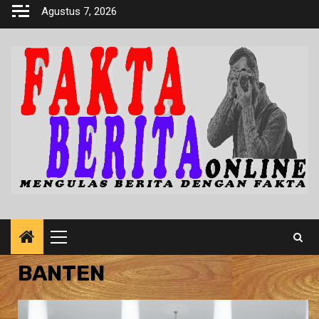
Skip
Agustus 7, 2026
to
content
Primary
Menu
BANTEN