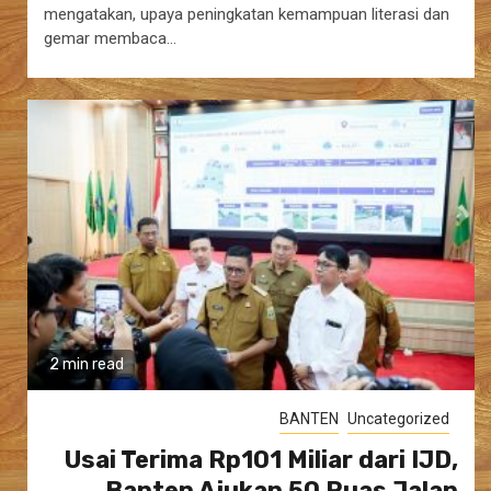
mengatakan, upaya peningkatan kemampuan literasi dan
gemar membaca…
2 min read
BANTEN
Uncategorized
Usai Terima Rp101 Miliar dari IJD,
Banten Ajukan 50 Ruas Jalan