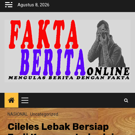
Skip
Agustus 8, 2026
to
content
Primary
Menu
NASIONAL
Uncategorized
Cileles Lebak Bersiap