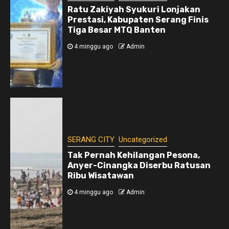
Ratu Zakiyah Syukuri Lonjakan
Prestasi, Kabupaten Serang Finis
Tiga Besar MTQ Banten
4 minggu ago
Admin
SERANG CITY
Uncategorized
Tak Pernah Kehilangan Pesona,
Anyer-Cinangka Diserbu Ratusan
Ribu Wisatawan
4 minggu ago
Admin