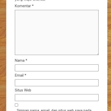
Komentar
*
Nama
*
Email
*
Situs Web
Simpan nama, email, dan situs web saya pada