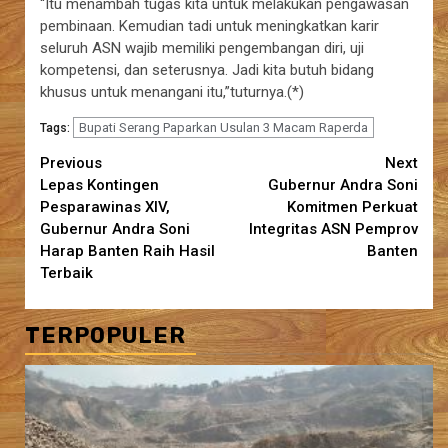
“Itu menambah tugas kita untuk melakukan pengawasan
pembinaan. Kemudian tadi untuk meningkatkan karir
seluruh ASN wajib memiliki pengembangan diri, uji
kompetensi, dan seterusnya. Jadi kita butuh bidang
khusus untuk menangani itu,”tuturnya.(*)
Bupati Serang Paparkan Usulan 3 Macam Raperda
Tags:
Continue
Previous
Next
Lepas Kontingen
Gubernur Andra Soni
Reading
Pesparawinas XIV,
Komitmen Perkuat
Gubernur Andra Soni
Integritas ASN Pemprov
Harap Banten Raih Hasil
Banten
Terbaik
TERPOPULER