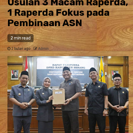
Usulan 3 Macam Raperda,
1 Raperda Fokus pada
Pembinaan ASN
2 min read
2 bulan ago
Admin