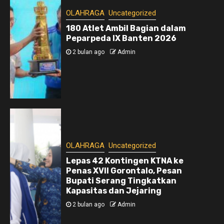
OLAHRAGA
Uncategorized
180 Atlet Ambil Bagian dalam
Peparpeda IX Banten 2026
2 bulan ago
Admin
OLAHRAGA
Uncategorized
Lepas 42 Kontingen KTNA ke
Penas XVII Gorontalo, Pesan
Bupati Serang Tingkatkan
Kapasitas dan Jejaring
2 bulan ago
Admin