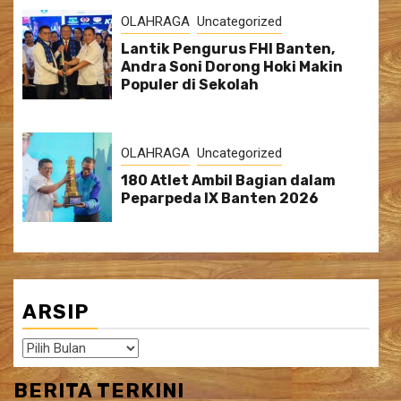
OLAHRAGA
Uncategorized
Lantik Pengurus FHI Banten,
Andra Soni Dorong Hoki Makin
Populer di Sekolah
OLAHRAGA
Uncategorized
180 Atlet Ambil Bagian dalam
Peparpeda IX Banten 2026
ARSIP
Arsip
BERITA TERKINI