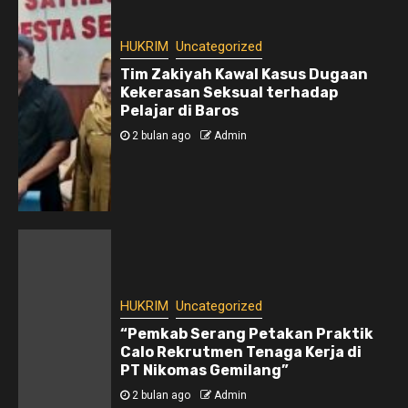
HUKRIM
Uncategorized
Tim Zakiyah Kawal Kasus Dugaan
Kekerasan Seksual terhadap
Pelajar di Baros
2 bulan ago
Admin
HUKRIM
Uncategorized
“Pemkab Serang Petakan Praktik
Calo Rekrutmen Tenaga Kerja di
PT Nikomas Gemilang”
2 bulan ago
Admin