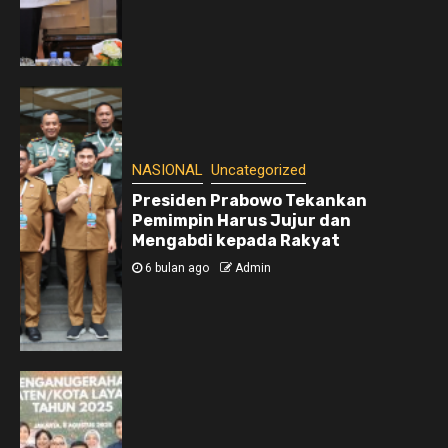
NASIONAL
Uncategorized
Presiden Prabowo Tekankan
Pemimpin Harus Jujur dan
Mengabdi kepada Rakyat
6 bulan ago
Admin