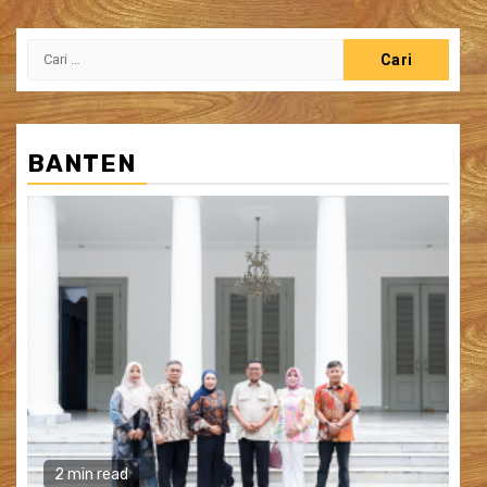
Cari
untuk:
BANTEN
2 min read