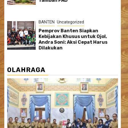
Tambah PAD
BANTEN
Uncategorized
Pemprov Banten Siapkan
Kebijakan Khusus untuk Ojol,
Andra Soni: Aksi Cepat Harus
Dilakukan
OLAHRAGA