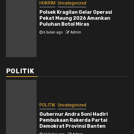
HUKRIM
Uncategorized
Polsek Kragilan Gelar Operasi
Pekat Maung 2026 Amankan
Puluhan Botol Miras
6 bulan ago
Admin
POLITIK
POLITIK
Uncategorized
Gubernur Andra Soni Hadiri
Pembukaan Rakerda Partai
Demokrat Provinsi Banten