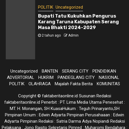
POLITIK
Uncategorized
Bupati Tatu Kukuhkan Pengurus
Karang Taruna Kabupaten Serang
Masa Bhakti 2024-2029
2 tahun ago
Admin
Uncategorized
BANTEN
SERANG CITY
PENDIDIKAN
ADVERTORIAL
HUKRIM
PANDEGLANG CITY
NASIONAL
POLITIK
OLAHRAGA
Majalah Fakta Berita
KOMUNITAS
Copyright © faktaberitaonline.id Susunan Redaksi
faktaberitaonline.id Penerbit : PT. Lima Media Utama Penesehat :
MT. H. Monangan, SH KuasaHukum : Teguh Prinaryanto,SH
Pimpinan Umum : Edwin Adyarta Pimpinan Perusahaaan : Edwin
Adyarta Pimpinan Redaksi : Satria Darma Adya Nopiandi Redaksi
Pelaksana : Jono Rasito Sekretaris Pimred : Muharomi Bendahara :