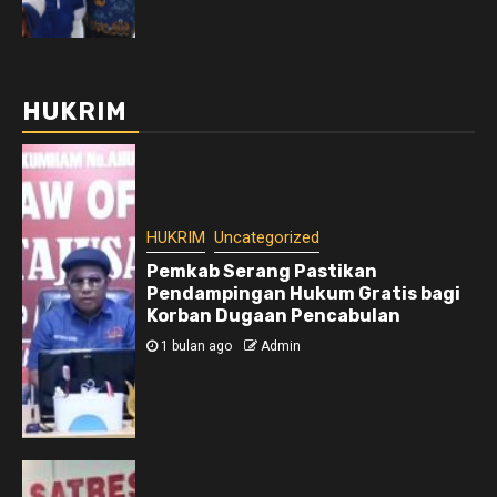
HUKRIM
HUKRIM
Uncategorized
Pemkab Serang Pastikan
Pendampingan Hukum Gratis bagi
Korban Dugaan Pencabulan
1 bulan ago
Admin