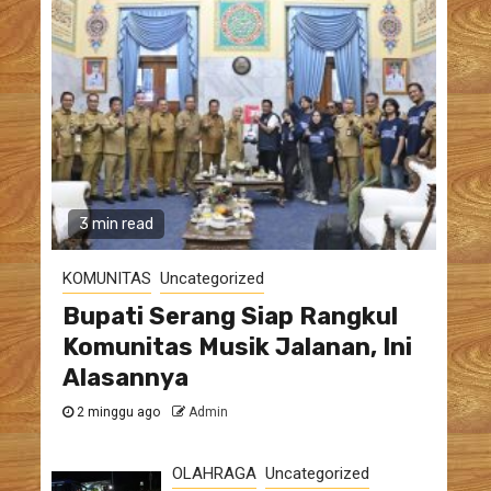
3 min read
KOMUNITAS
Uncategorized
Bupati Serang Siap Rangkul
Komunitas Musik Jalanan, Ini
Alasannya
2 minggu ago
Admin
OLAHRAGA
Uncategorized