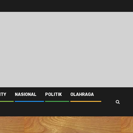
ITY
NASIONAL
POLITIK
OLAHRAGA