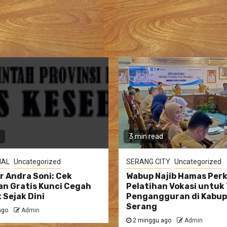
3 min read
IAL
Uncategorized
SERANG CITY
Uncategorized
 Andra Soni: Cek
Wabup Najib Hamas Per
n Gratis Kunci Cegah
Pelatihan Vokasi untuk
 Sejak Dini
Pengangguran di Kabu
Serang
ago
Admin
2 minggu ago
Admin