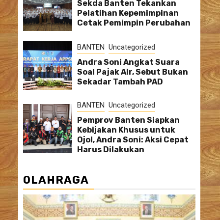
Sekda Banten Tekankan
Pelatihan Kepemimpinan
Cetak Pemimpin Perubahan
BANTEN
Uncategorized
Andra Soni Angkat Suara
Soal Pajak Air, Sebut Bukan
Sekadar Tambah PAD
BANTEN
Uncategorized
Pemprov Banten Siapkan
Kebijakan Khusus untuk
Ojol, Andra Soni: Aksi Cepat
Harus Dilakukan
OLAHRAGA