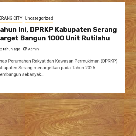
ERANG CITY
Uncategorized
ahun Ini, DPRKP Kabupaten Serang
arget Bangun 1000 Unit Rutilahu
2 tahun ago
Admin
inas Perumahan Rakyat dan Kawasan Permukiman (DPRKP)
abupaten Serang menargetkan pada Tahun 2025
embangun sebanyak…