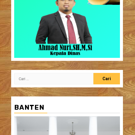
Cari
untuk:
BANTEN