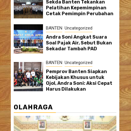
Sekda Banten Tekankan
Pelatihan Kepemimpinan
Cetak Pemimpin Perubahan
BANTEN
Uncategorized
Andra Soni Angkat Suara
Soal Pajak Air, Sebut Bukan
Sekadar Tambah PAD
BANTEN
Uncategorized
Pemprov Banten Siapkan
Kebijakan Khusus untuk
Ojol, Andra Soni: Aksi Cepat
Harus Dilakukan
OLAHRAGA