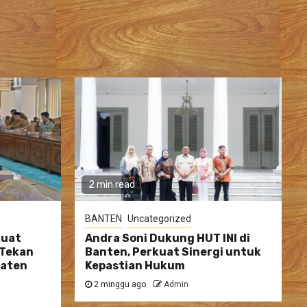
2 min read
BANTEN
Uncategorized
kuat
Andra Soni Dukung HUT INI di
 Tekan
Banten, Perkuat Sinergi untuk
paten
Kepastian Hukum
2 minggu ago
Admin