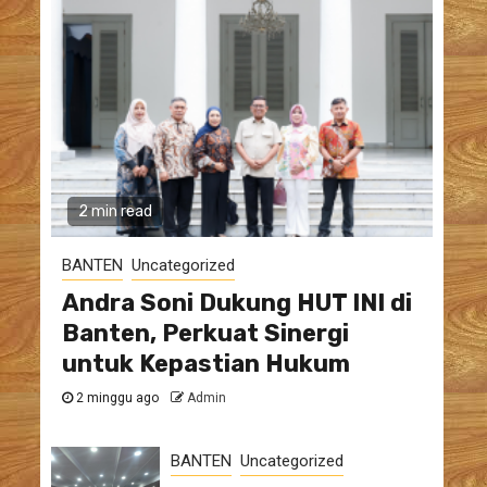
2 min read
BANTEN
Uncategorized
Andra Soni Dukung HUT INI di
Banten, Perkuat Sinergi
untuk Kepastian Hukum
2 minggu ago
Admin
BANTEN
Uncategorized