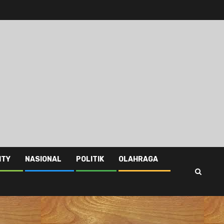
ITY
NASIONAL
POLITIK
OLAHRAGA