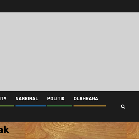
ITY
NASIONAL
POLITIK
OLAHRAGA
ak