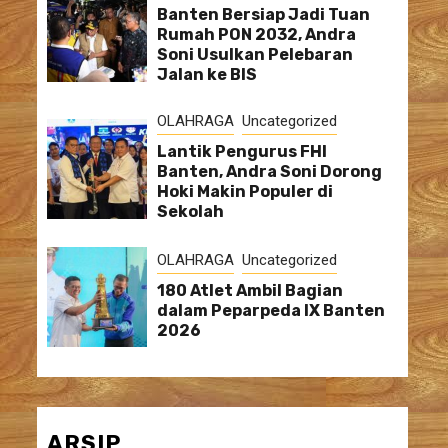
Banten Bersiap Jadi Tuan
Rumah PON 2032, Andra
Soni Usulkan Pelebaran
Jalan ke BIS
OLAHRAGA
Uncategorized
Lantik Pengurus FHI
Banten, Andra Soni Dorong
Hoki Makin Populer di
Sekolah
OLAHRAGA
Uncategorized
180 Atlet Ambil Bagian
dalam Peparpeda IX Banten
2026
ARSIP