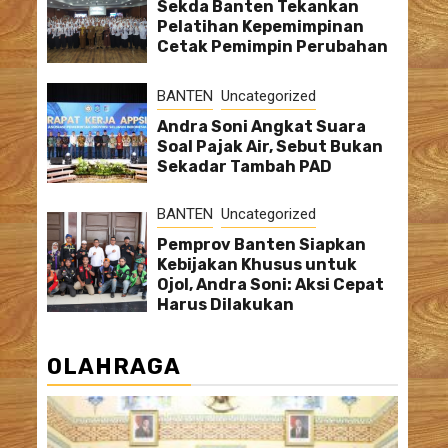
Sekda Banten Tekankan
Pelatihan Kepemimpinan
Cetak Pemimpin Perubahan
BANTEN
Uncategorized
Andra Soni Angkat Suara
Soal Pajak Air, Sebut Bukan
Sekadar Tambah PAD
BANTEN
Uncategorized
Pemprov Banten Siapkan
Kebijakan Khusus untuk
Ojol, Andra Soni: Aksi Cepat
Harus Dilakukan
OLAHRAGA