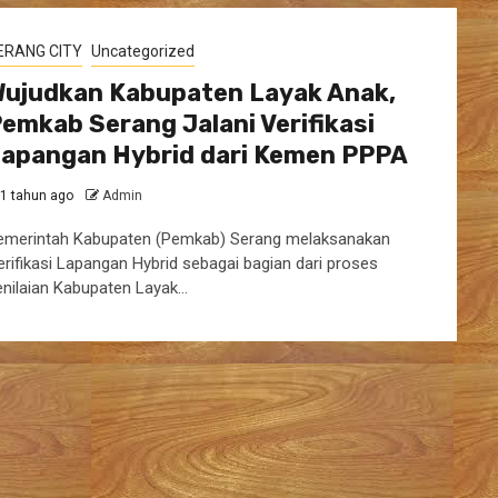
ERANG CITY
Uncategorized
ujudkan Kabupaten Layak Anak,
emkab Serang Jalani Verifikasi
apangan Hybrid dari Kemen PPPA
1 tahun ago
Admin
emerintah Kabupaten (Pemkab) Serang melaksanakan
rifikasi Lapangan Hybrid sebagai bagian dari proses
enilaian Kabupaten Layak…