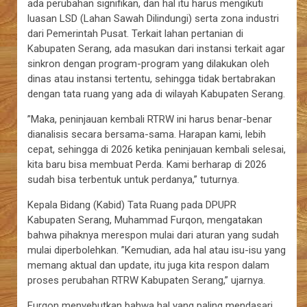
ada perubahan signifikan, dan hal itu harus mengikuti
luasan LSD (Lahan Sawah Dilindungi) serta zona industri
dari Pemerintah Pusat. Terkait lahan pertanian di
Kabupaten Serang, ada masukan dari instansi terkait agar
sinkron dengan program-program yang dilakukan oleh
dinas atau instansi tertentu, sehingga tidak bertabrakan
dengan tata ruang yang ada di wilayah Kabupaten Serang.
”Maka, peninjauan kembali RTRW ini harus benar-benar
dianalisis secara bersama-sama. Harapan kami, lebih
cepat, sehingga di 2026 ketika peninjauan kembali selesai,
kita baru bisa membuat Perda. Kami berharap di 2026
sudah bisa terbentuk untuk perdanya,” tuturnya.
Kepala Bidang (Kabid) Tata Ruang pada DPUPR
Kabupaten Serang, Muhammad Furqon, mengatakan
bahwa pihaknya merespon mulai dari aturan yang sudah
mulai diperbolehkan. ”Kemudian, ada hal atau isu-isu yang
memang aktual dan update, itu juga kita respon dalam
proses perubahan RTRW Kabupaten Serang,” ujarnya.
Furqon menyebutkan bahwa hal yang paling mendasari