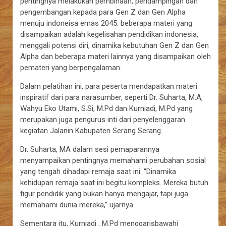
pentingnya melakukan pembinaan, pendampingan dan
pengembangan kepada para Gen Z dan Gen Alpha
menuju indoneisa emas 2045. beberapa materi yang
disampaikan adalah kegelisahan pendidikan indonesia,
menggali potensi diri, dinamika kebutuhan Gen Z dan Gen
Alpha dan beberapa materi lainnya yang disampaikan oleh
pemateri yang berpengalaman.
Dalam pelatihan ini, para peserta mendapatkan materi
inspiratif dari para narasumber, seperti Dr. Suharta, M.A,
Wahyu Eko Utami, S.Si, M.Pd dan Kurniadi, M.Pd yang
merupakan juga pengurus inti dari penyelenggaran
kegiatan Jalanin Kabupaten Serang Serang.
Dr. Suharta, MA dalam sesi pemaparannya
menyampaikan pentingnya memahami perubahan sosial
yang tengah dihadapi remaja saat ini. “Dinamika
kehidupan remaja saat ini begitu kompleks. Mereka butuh
figur pendidik yang bukan hanya mengajar, tapi juga
memahami dunia mereka,” ujarnya.
Sementara itu, Kurniadi , M.Pd menggarisbawahi