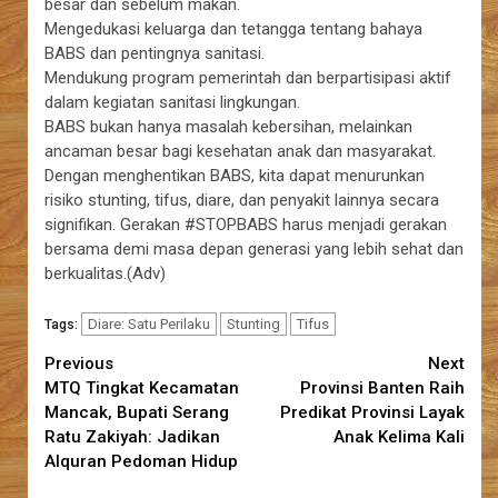
besar dan sebelum makan.
Mengedukasi keluarga dan tetangga tentang bahaya
BABS dan pentingnya sanitasi.
Mendukung program pemerintah dan berpartisipasi aktif
dalam kegiatan sanitasi lingkungan.
BABS bukan hanya masalah kebersihan, melainkan
ancaman besar bagi kesehatan anak dan masyarakat.
Dengan menghentikan BABS, kita dapat menurunkan
risiko stunting, tifus, diare, dan penyakit lainnya secara
signifikan. Gerakan #STOPBABS harus menjadi gerakan
bersama demi masa depan generasi yang lebih sehat dan
berkualitas.(Adv)
Diare: Satu Perilaku
Stunting
Tifus
Tags:
Continue
Previous
Next
MTQ Tingkat Kecamatan
Provinsi Banten Raih
Reading
Mancak, Bupati Serang
Predikat Provinsi Layak
Ratu Zakiyah: Jadikan
Anak Kelima Kali
Alquran Pedoman Hidup