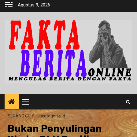
Skip
Agustus 9, 2026
to
content
Primary
Menu
SERANG CITY
Uncategorized
Bukan Penyulingan