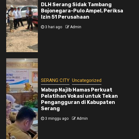
DLH Serang Sidak Tambang
Bojonegara-Pulo Ampel, Periksa
Izin 51 Perusahaan
3 hari ago
Admin
SERANG CITY
Uncategorized
Wabup Najib Hamas Perkuat
Pelatihan Vokasi untuk Tekan
Pengangguran di Kabupaten
Serang
3 minggu ago
Admin