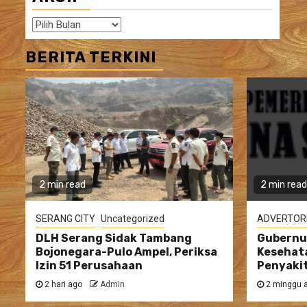
Arsip
BERITA TERKINI
2 min read
2 min read
SERANG CITY
Uncategorized
ADVERTOR
DLH Serang Sidak Tambang
Gubernur
Bojonegara-Pulo Ampel, Periksa
Kesehata
Izin 51 Perusahaan
Penyakit
2 hari ago
Admin
2 minggu 