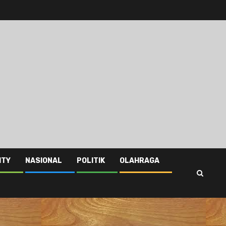
ITY
NASIONAL
POLITIK
OLAHRAGA