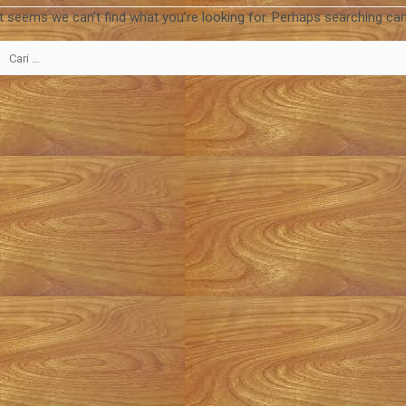
It seems we can’t find what you’re looking for. Perhaps searching can
Cari
untuk: