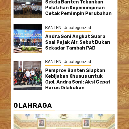
Sekda Banten Tekankan
Pelatihan Kepemimpinan
Cetak Pemimpin Perubahan
BANTEN
Uncategorized
Andra Soni Angkat Suara
Soal Pajak Air, Sebut Bukan
Sekadar Tambah PAD
BANTEN
Uncategorized
Pemprov Banten Siapkan
Kebijakan Khusus untuk
Ojol, Andra Soni: Aksi Cepat
Harus Dilakukan
OLAHRAGA