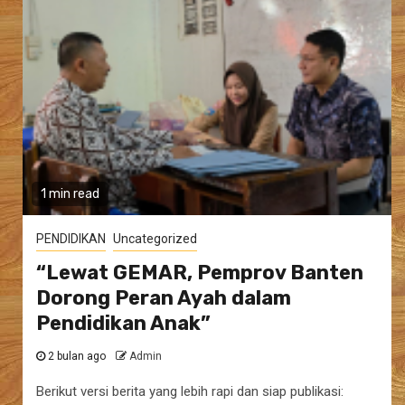
1 min read
PENDIDIKAN
Uncategorized
“Lewat GEMAR, Pemprov Banten
Dorong Peran Ayah dalam
Pendidikan Anak”
2 bulan ago
Admin
Berikut versi berita yang lebih rapi dan siap publikasi: