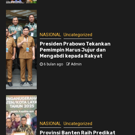
NASIONAL
Uncategorized
Presiden Prabowo Tekankan
Pemimpin Harus Jujur dan
Mengabdi kepada Rakyat
6 bulan ago
Admin
NASIONAL
Uncategorized
Provinsi Banten Raih Predikat