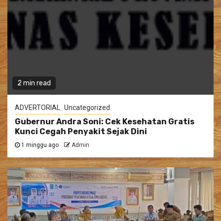
2 min read
ADVERTORIAL
Uncategorized
Gubernur Andra Soni: Cek Kesehatan Gratis
Kunci Cegah Penyakit Sejak Dini
1 minggu ago
Admin