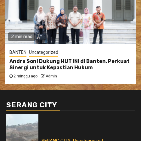
2 min read
BANTEN
Uncategorized
Andra Soni Dukung HUT INI di Banten, Perkuat
Sinergi untuk Kepastian Hukum
2 minggu ago
Admin
SERANG CITY
SERANG CITY
Uncategorized