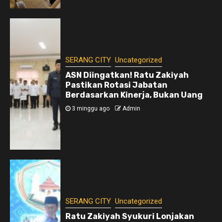
SERANG CITY
Uncategorized
ASN Diingatkan! Ratu Zakiyah
Pastikan Rotasi Jabatan
Berdasarkan Kinerja, Bukan Uang
3 minggu ago
Admin
SERANG CITY
Uncategorized
Ratu Zakiyah Syukuri Lonjakan