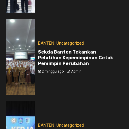
BANTEN
Uncategorized
Sekda Banten Tekankan
Pelatihan Kepemimpinan Cetak
Pemimpin Perubahan
2 minggu ago
Admin
BANTEN
Uncategorized