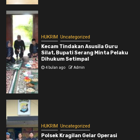
HUKRIM
Uncategorized
Kecam Tindakan Asusila Guru
Silat, Bupati Serang Minta Pelaku
Dihukum Setimpal
4 bulan ago
Admin
HUKRIM
Uncategorized
Polsek Kragilan Gelar Operasi