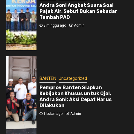
Andra Soni Angkat Suara Soal
Pajak Air, Sebut Bukan Sekadar
Tambah PAD
3 minggu ago
Admin
BANTEN
Uncategorized
Pemprov Banten Siapkan
Kebijakan Khusus untuk Ojol,
Andra Soni: Aksi Cepat Harus
Dilakukan
1 bulan ago
Admin