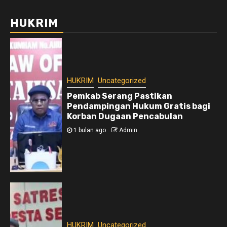
HUKRIM
HUKRIM
Uncategorized
Pemkab Serang Pastikan
Pendampingan Hukum Gratis bagi
Korban Dugaan Pencabulan
1 bulan ago
Admin
HUKRIM
Uncategorized