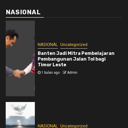
NASIONAL
NASIONAL
Uncategorized
Banten Jadi Mitra Pembelajaran
Pembangunan Jalan Tol bagi
Timor Leste
1 bulan ago
Admin
NASIONAL
Uncategorized