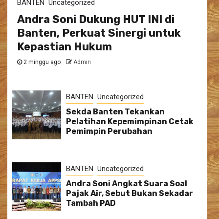
BANTEN
Uncategorized
Andra Soni Dukung HUT INI di
Banten, Perkuat Sinergi untuk
Kepastian Hukum
2 minggu ago
Admin
BANTEN
Uncategorized
Sekda Banten Tekankan
Pelatihan Kepemimpinan Cetak
Pemimpin Perubahan
BANTEN
Uncategorized
Andra Soni Angkat Suara Soal
Pajak Air, Sebut Bukan Sekadar
Tambah PAD