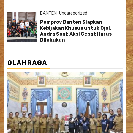
BANTEN
Uncategorized
Pemprov Banten Siapkan
Kebijakan Khusus untuk Ojol,
Andra Soni: Aksi Cepat Harus
Dilakukan
OLAHRAGA