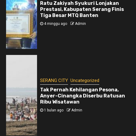
Ratu Zakiyah Syukuri Lonjakan
Prestasi, Kabupaten Serang Finis
Tiga Besar MTQ Banten
4 minggu ago
Admin
SERANG CITY
Uncategorized
Tak Pernah Kehilangan Pesona,
Anyer-Cinangka Diserbu Ratusan
Ribu Wisatawan
1 bulan ago
Admin