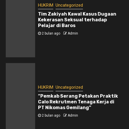
HUKRIM
Uncategorized
Tim Zakiyah Kawal Kasus Dugaan
Kekerasan Seksual terhadap
Pelajar di Baros
2 bulan ago
Admin
HUKRIM
Uncategorized
“Pemkab Serang Petakan Praktik
Calo Rekrutmen Tenaga Kerja di
PT Nikomas Gemilang”
2 bulan ago
Admin