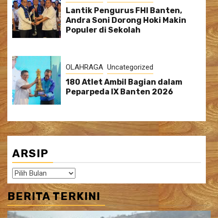
Lantik Pengurus FHI Banten,
Andra Soni Dorong Hoki Makin
Populer di Sekolah
OLAHRAGA
Uncategorized
180 Atlet Ambil Bagian dalam
Peparpeda IX Banten 2026
ARSIP
Arsip
BERITA TERKINI