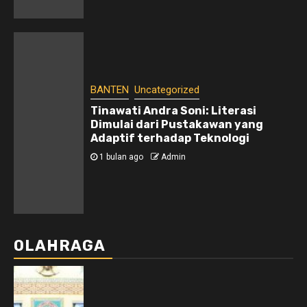
BANTEN
Uncategorized
Tinawati Andra Soni: Literasi
Dimulai dari Pustakawan yang
Adaptif terhadap Teknologi
1 bulan ago
Admin
OLAHRAGA