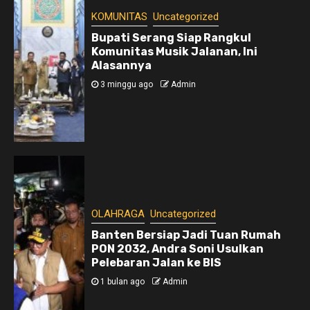
KOMUNITAS
Uncategorized
Bupati Serang Siap Rangkul
Komunitas Musik Jalanan, Ini
Alasannya
3 minggu ago
Admin
OLAHRAGA
Uncategorized
Banten Bersiap Jadi Tuan Rumah
PON 2032, Andra Soni Usulkan
Pelebaran Jalan ke BIS
1 bulan ago
Admin