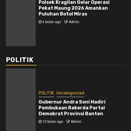
Polsek Kragilan Gelar Operasi
Pekat Maung 2026 Amankan
Puluhan Botol Miras
6 bulan ago
Admin
POLITIK
POLITIK
Uncategorized
Gubernur Andra Soni Hadiri
Pembukaan Rakerda Partai
Demokrat Provinsi Banten
10 bulan ago
Admin