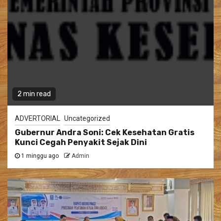
2 min read
ADVERTORIAL
Uncategorized
Gubernur Andra Soni: Cek Kesehatan Gratis
Kunci Cegah Penyakit Sejak Dini
1 minggu ago
Admin