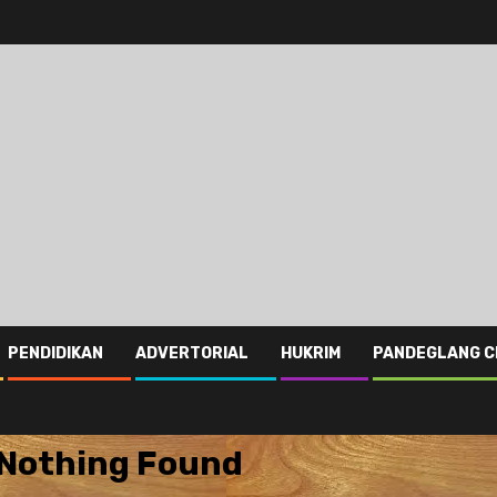
PENDIDIKAN
ADVERTORIAL
HUKRIM
PANDEGLANG C
Nothing Found