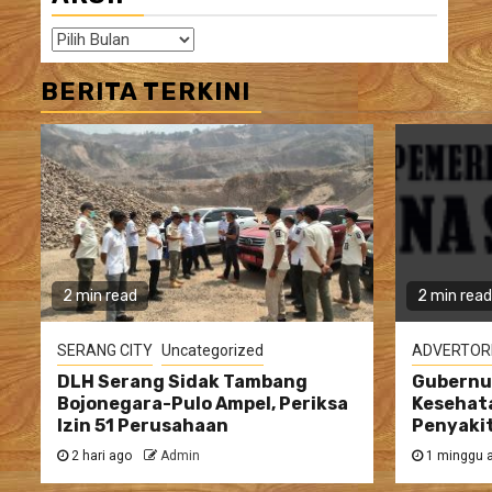
Arsip
BERITA TERKINI
2 min read
2 min read
SERANG CITY
Uncategorized
ADVERTOR
DLH Serang Sidak Tambang
Gubernur
Bojonegara-Pulo Ampel, Periksa
Kesehata
Izin 51 Perusahaan
Penyakit
2 hari ago
Admin
1 minggu 