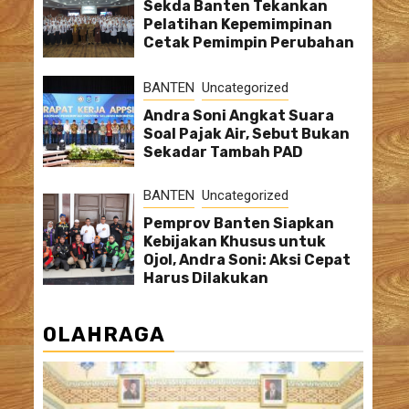
Sekda Banten Tekankan
Pelatihan Kepemimpinan
Cetak Pemimpin Perubahan
BANTEN
Uncategorized
Andra Soni Angkat Suara
Soal Pajak Air, Sebut Bukan
Sekadar Tambah PAD
BANTEN
Uncategorized
Pemprov Banten Siapkan
Kebijakan Khusus untuk
Ojol, Andra Soni: Aksi Cepat
Harus Dilakukan
OLAHRAGA