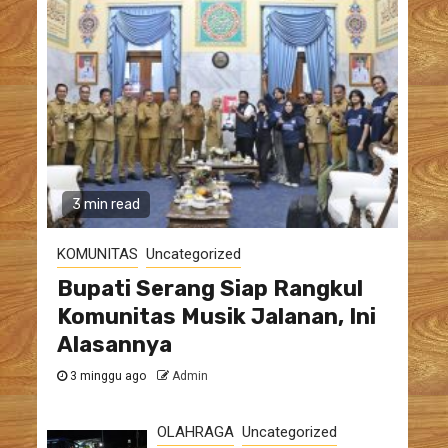
3 min read
KOMUNITAS
Uncategorized
Bupati Serang Siap Rangkul
Komunitas Musik Jalanan, Ini
Alasannya
3 minggu ago
Admin
OLAHRAGA
Uncategorized