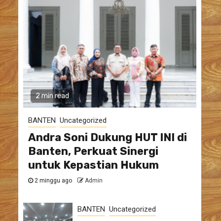
2 min read
BANTEN
Uncategorized
Andra Soni Dukung HUT INI di
Banten, Perkuat Sinergi
untuk Kepastian Hukum
2 minggu ago
Admin
BANTEN
Uncategorized