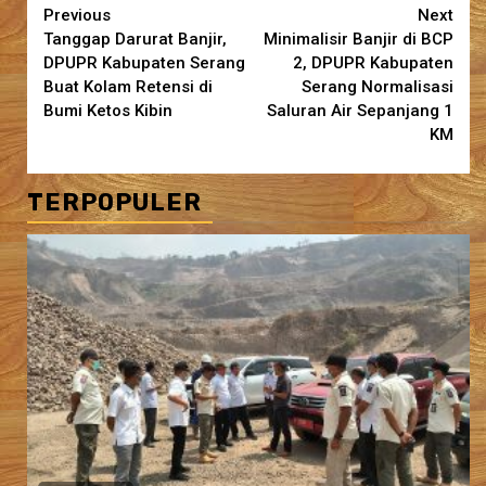
Continue
Previous
Next
Tanggap Darurat Banjir,
Minimalisir Banjir di BCP
Reading
DPUPR Kabupaten Serang
2, DPUPR Kabupaten
Buat Kolam Retensi di
Serang Normalisasi
Bumi Ketos Kibin
Saluran Air Sepanjang 1
KM
TERPOPULER