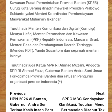
Kawasan Pusat Pemerintahan Provinsi Banten (KP3B)
Curug Kota Serang dihadiri mewakili Presiden Prabowo
Subianto yakni Menteri Koordinator Pemberdayaan
Masyarakat Muhaimin Iskandar.
Turut hadir Menteri Komunikasi dan Digital (Komdigi)
Meutya Hafid, Menteri Perumahan dan Kawasan
Permukiman (PKP) Republik Indonesia, Maruarar Sirait,
Menteri Desa dan Pembangunan Daerah Tertinggal
(Mendes PDT), Yandri Susantom dan sejumah menteri
lainnya.
Turut hadir juga Ketua MPR RI Ahmad Muzani, Anggota
DPR RI Ahmad Fauzi, Gubernur Banten Andra Soni Unsur
Forkopimda Provinsi Banten dna ratusan Pengurus
organisasi pers se indonesia.(*)
Continue
Previous
Next
HPN 2026 di Banten,
SPPG MBG Kendayakan
Reading
Gubernur Andra Soni:
Klarifikasi, Tuduhan Menu
Terima Kasih Insan Pers
Bermasalah Disebut Tak