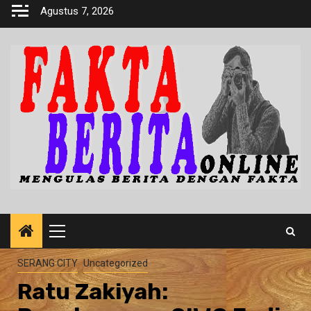
Skip
Agustus 7, 2026
to
content
Primary
Menu
SERANG CITY
Uncategorized
Ratu Zakiyah: