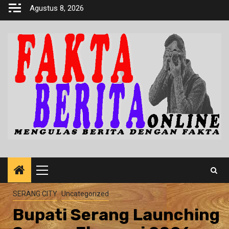
Skip
Agustus 8, 2026
to
content
Primary
Menu
SERANG CITY
Uncategorized
Bupati Serang Launching