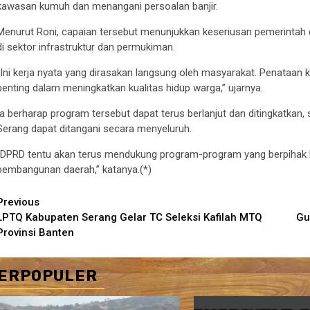
kawasan kumuh dan menangani persoalan banjir.
Menurut Roni, capaian tersebut menunjukkan keseriusan pemerinta
di sektor infrastruktur dan permukiman.
“Ini kerja nyata yang dirasakan langsung oleh masyarakat. Penataan
penting dalam meningkatkan kualitas hidup warga,” ujarnya.
Ia berharap program tersebut dapat terus berlanjut dan ditingkatkan
Serang dapat ditangani secara menyeluruh.
“DPRD tentu akan terus mendukung program-program yang berpihak
pembangunan daerah,” katanya.(*)
Continue
Previous
LPTQ Kabupaten Serang Gelar TC Seleksi Kafilah MTQ
Gu
Reading
Provinsi Banten
ERPOPULER