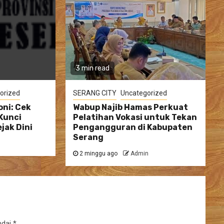
3 min read
orized
SERANG CITY
Uncategorized
ni: Cek
Wabup Najib Hamas Perkuat
Kunci
Pelatihan Vokasi untuk Tekan
jak Dini
Pengangguran di Kabupaten
Serang
2 minggu ago
Admin
ndai
*