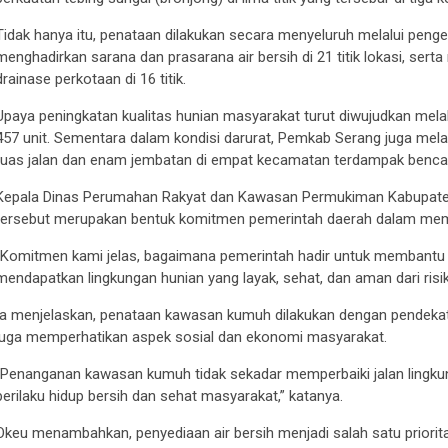
Tidak hanya itu, penataan dilakukan secara menyeluruh melalui pen
menghadirkan sarana dan prasarana air bersih di 21 titik lokasi, ser
drainase perkotaan di 16 titik.
Upaya peningkatan kualitas hunian masyarakat turut diwujudkan mel
457 unit. Sementara dalam kondisi darurat, Pemkab Serang juga melak
ruas jalan dan enam jembatan di empat kecamatan terdampak benca
Kepala Dinas Perumahan Rakyat dan Kawasan Permukiman Kabupaten
tersebut merupakan bentuk komitmen pemerintah daerah dalam memb
“Komitmen kami jelas, bagaimana pemerintah hadir untuk membant
mendapatkan lingkungan hunian yang layak, sehat, dan aman dari risik
Ia menjelaskan, penataan kawasan kumuh dilakukan dengan pendekatan
juga memperhatikan aspek sosial dan ekonomi masyarakat.
“Penanganan kawasan kumuh tidak sekadar memperbaiki jalan lingku
perilaku hidup bersih dan sehat masyarakat,” katanya.
Okeu menambahkan, penyediaan air bersih menjadi salah satu priorit