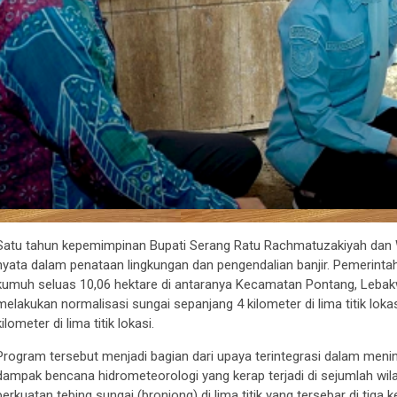
Satu tahun kepemimpinan Bupati Serang Ratu Rachmatuzakiyah dan
nyata dalam penataan lingkungan dan pengendalian banjir. Pemerin
kumuh seluas 10,06 hektare di antaranya Kecamatan Pontang, Lebakwa
melakukan normalisasi sungai sepanjang 4 kilometer di lima titik lok
kilometer di lima titik lokasi.
Program tersebut menjadi bagian dari upaya terintegrasi dalam meni
dampak bencana hidrometeorologi yang kerap terjadi di sejumlah wi
perkuatan tebing sungai (bronjong) di lima titik yang tersebar di tiga