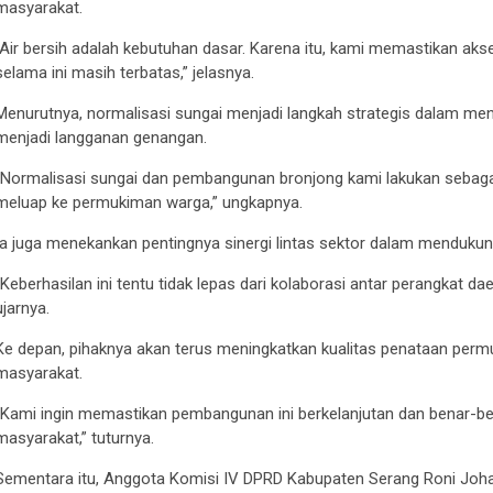
masyarakat.
“Air bersih adalah kebutuhan dasar. Karena itu, kami memastikan akses
selama ini masih terbatas,” jelasnya.
Menurutnya, normalisasi sungai menjadi langkah strategis dalam mengu
menjadi langganan genangan.
“Normalisasi sungai dan pembangunan bronjong kami lakukan sebagai u
meluap ke permukiman warga,” ungkapnya.
Ia juga menekankan pentingnya sinergi lintas sektor dalam mendukun
“Keberhasilan ini tentu tidak lepas dari kolaborasi antar perangkat da
ujarnya.
Ke depan, pihaknya akan terus meningkatkan kualitas penataan permu
masyarakat.
“Kami ingin memastikan pembangunan ini berkelanjutan dan benar-b
masyarakat,” tuturnya.
Sementara itu, Anggota Komisi IV DPRD Kabupaten Serang Roni Joh