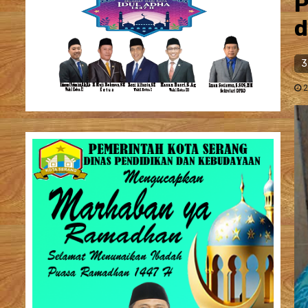
P
d
3
2