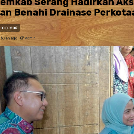
emkab Serang Hadirkan Akses 
an Benahi Drainase Perkota
 min read
 bulan ago
Admin