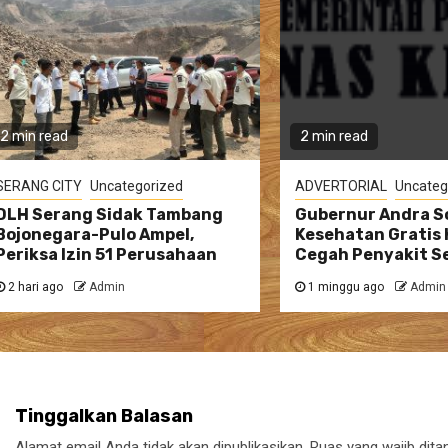
2 min read
2 min read
SERANG CITY
Uncategorized
ADVERTORIAL
Uncateg
DLH Serang Sidak Tambang
Gubernur Andra So
Bojonegara-Pulo Ampel,
Kesehatan Gratis 
Periksa Izin 51 Perusahaan
Cegah Penyakit Se
2 hari ago
Admin
1 minggu ago
Admin
Tinggalkan Balasan
Alamat email Anda tidak akan dipublikasikan.
Ruas yang wajib dita