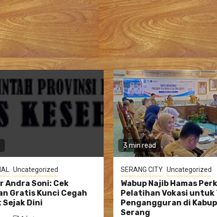
3 min read
IAL
Uncategorized
SERANG CITY
Uncategorized
 Andra Soni: Cek
Wabup Najib Hamas Per
n Gratis Kunci Cegah
Pelatihan Vokasi untuk
 Sejak Dini
Pengangguran di Kabu
Serang