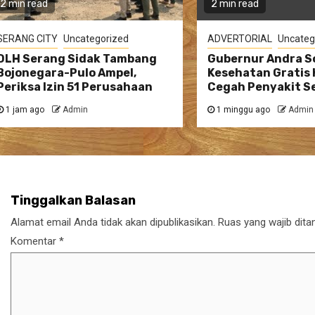
2 min read
2 min read
SERANG CITY
Uncategorized
ADVERTORIAL
Uncateg
DLH Serang Sidak Tambang
Gubernur Andra So
Bojonegara-Pulo Ampel,
Kesehatan Gratis 
Periksa Izin 51 Perusahaan
Cegah Penyakit Se
1 jam ago
Admin
1 minggu ago
Admin
Tinggalkan Balasan
Alamat email Anda tidak akan dipublikasikan.
Ruas yang wajib dita
Komentar
*