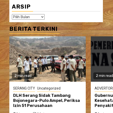
ARSIP
Arsip
BERITA TERKINI
2 min read
2 min read
SERANG CITY
Uncategorized
ADVERTOR
DLH Serang Sidak Tambang
Gubernur
Bojonegara-Pulo Ampel, Periksa
Kesehata
Izin 51 Perusahaan
Penyakit