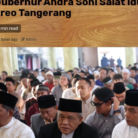
ubernur Andra Soni Salat I
reo Tangerang
 min read
 bulan ago
Admin