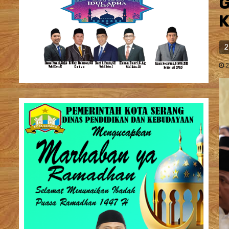
G
K
2
2