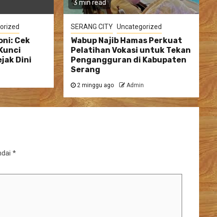
3 min read
orized
SERANG CITY
Uncategorized
ni: Cek
Wabup Najib Hamas Perkuat
Kunci
Pelatihan Vokasi untuk Tekan
jak Dini
Pengangguran di Kabupaten
Serang
2 minggu ago
Admin
ndai
*