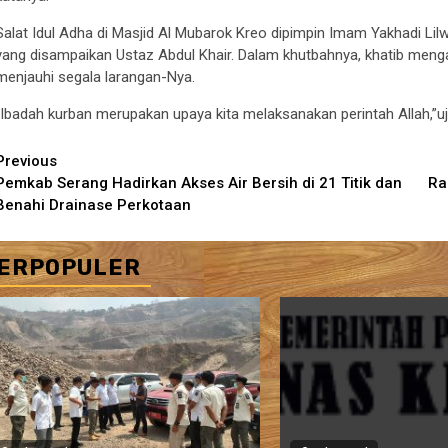
Salat Idul Adha di Masjid Al Mubarok Kreo dipimpin Imam Yakhadi Lilw
yang disampaikan Ustaz Abdul Khair. Dalam khutbahnya, khatib meng
menjauhi segala larangan-Nya.
“Ibadah kurban merupakan upaya kita melaksanakan perintah Allah,”uja
Continue
Previous
Pemkab Serang Hadirkan Akses Air Bersih di 21 Titik dan
Ra
Reading
Benahi Drainase Perkotaan
ERPOPULER