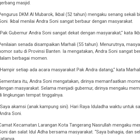
gerbang masjid.
Pengurus DKM Al Mubarok, Ikbal (52 tahun) mengaku senang sekali 
Soni. Ikbal menilai Andra Soni sangat berbaur dengan masyarakat.
“Pak Gubernur Andra Soni sangat dekat dengan masyarakat,” kata Ikb
Penilaian senada disampaikan Marhali (55 tahun). Menurutnya, ma
nomor satu di Provinsi Banten. Ia mengatakan, Andra Soni sangat b
dalam berbagai momen.
“Hampir setiap ada acara masyarakat Pak Andra datang,” kata Marhali
Sementara itu, Andra Soni mengatakan, dirinya memanfaatkan mome
dengan masyarakat. Selama menjadi gubernur, dirinya mengaku memil
di lingkungan tempat tinggalnya.
“Saya akamsi (anak kampung sini). Hari Raya Iduladha waktu untuk sa
Andra Soni.
Camat Kecamatan Larangan Kota Tangerang Nasrullah mengaku men
Soni dan salat Idul Adha bersama masyarakat. “Saya bahagia, dan 
katanya.